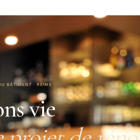
DU BÂTIMENT · REIMS
ns vie
e projet de réno