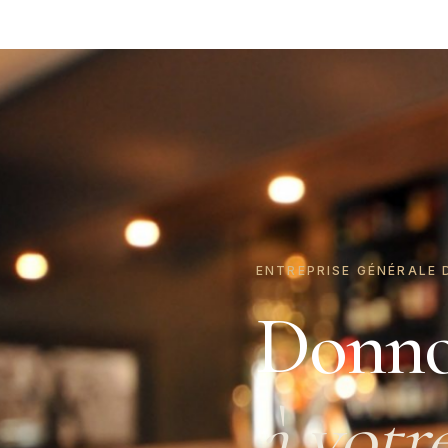
ENTREPRISE GÉNÉRALE 
Donno
à votr