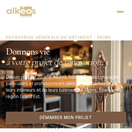
ENTREPRISE GÉNÉRALE DU BÂTIMENT · REIMS
Donnons vie
à votre projet de rénovation.
Depuis plus de 20 ans, Alkéos Rénovation accompagne
particuliers et professionnels dans la transformation de
leurs intérieurs et de leurs bâtiments à Reims, Épernay et
région Grand Est.
DÉMARRER MON PROJET
VOIR NOS RÉALISATIONS
→