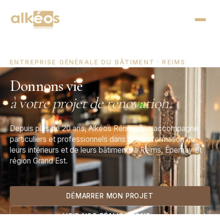
ENTREPRISE GÉNÉRALE DU BÂTIMENT · REIMS
Donnons vie
à votre projet de rénovation.
Depuis plus de 20 ans, Alkéos Rénovation accompagne
particuliers et professionnels dans la transformation de
leurs intérieurs et de leurs bâtiments à Reims, Épernay et
région Grand Est.
DÉMARRER MON PROJET
VOIR NOS RÉALISATIONS
→