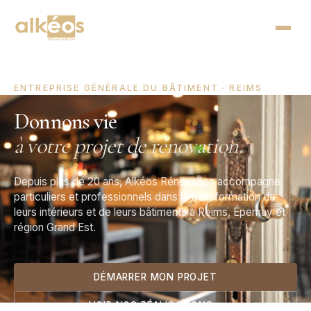
ENTREPRISE GÉNÉRALE DU BÂTIMENT · REIMS
Donnons vie
à votre projet de rénovation.
Depuis plus de 20 ans, Alkéos Rénovation accompagne
particuliers et professionnels dans la transformation de
leurs intérieurs et de leurs bâtiments à Reims, Épernay et
région Grand Est.
DÉMARRER MON PROJET
VOIR NOS RÉALISATIONS
→